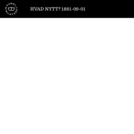
Till startsidan
HVAD NYTT? 1881-09-01
1
/
4