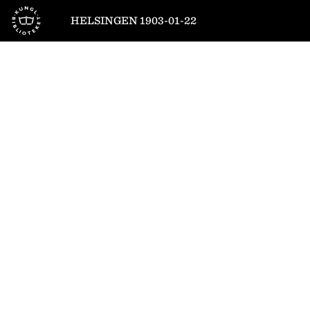
Till startsidan
HELSINGEN 1903-01-22
1
/
4