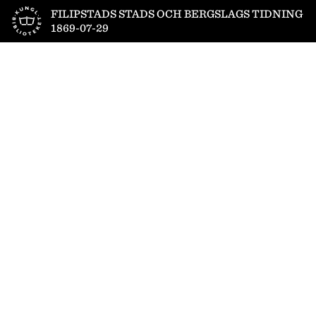
Till startsidan
FILIPSTADS STADS OCH BERGSLAGS TIDNING
1869-07-29
1
/
4