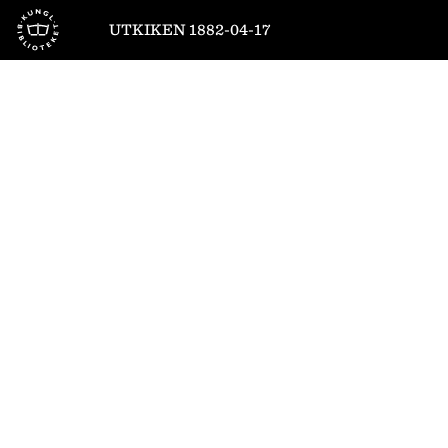
Till startsidan
UTKIKEN 1882-04-17
1
/
4