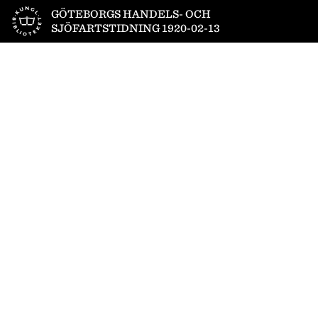
Till startsidan
GÖTEBORGS HANDELS- OCH
SJÖFARTSTIDNING 1920-02-13
1
/
18