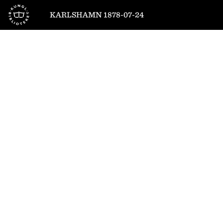
Till startsidan
KARLSHAMN 1878-07-24
1
/
4