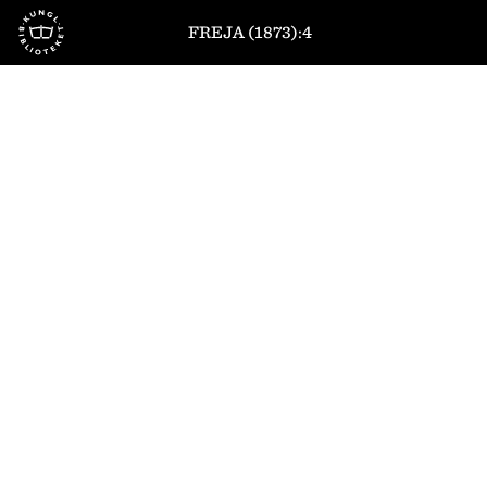
Till startsidan
FREJA (1873):4
1
/
8