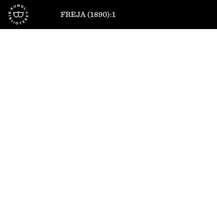
Till startsidan
FREJA (1890):1
1
/
12