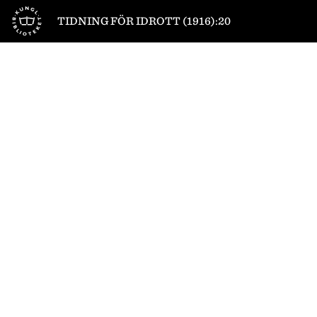
Till startsidan
TIDNING FÖR IDROTT (1916):20
1
/
8