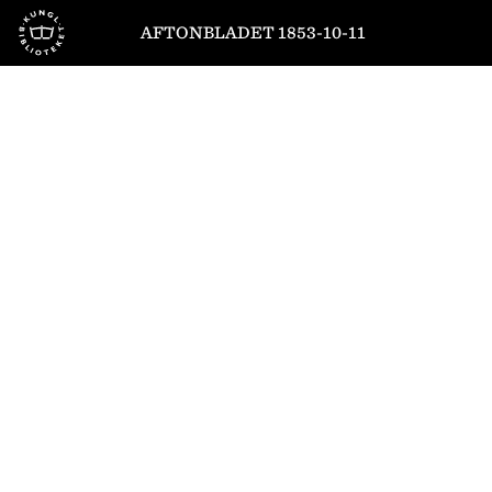
Till startsidan
AFTONBLADET 1853-10-11
1
/
4