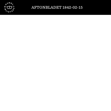
Till startsidan
AFTONBLADET 1842-02-15
1
/
4