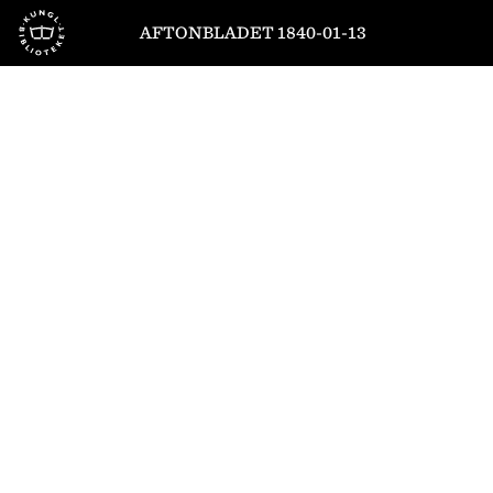
Till startsidan
AFTONBLADET 1840-01-13
1
/
4