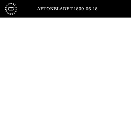
Till startsidan
AFTONBLADET 1839-06-18
1
/
4