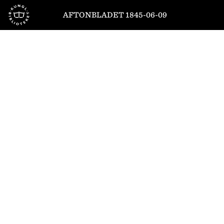
Till startsidan
AFTONBLADET 1845-06-09
1
/
4