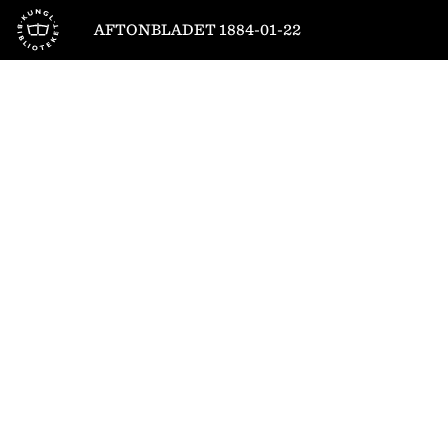
Till startsidan
AFTONBLADET 1884-01-22
1
/
4