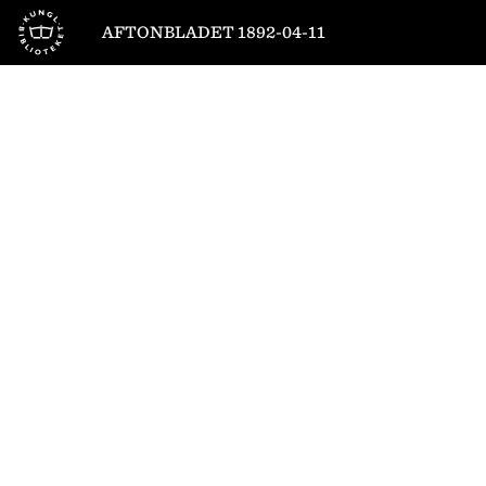
Till startsidan
AFTONBLADET 1892-04-11
1
/
4