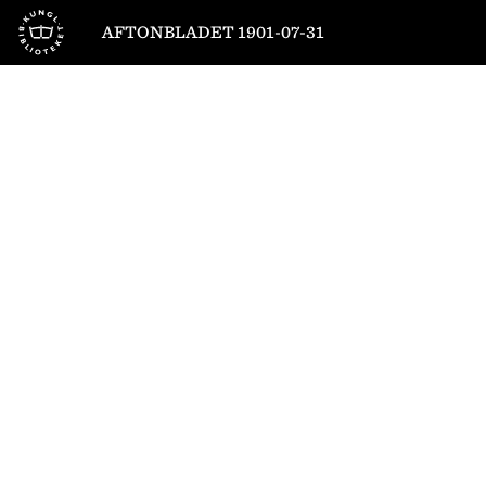
Till startsidan
AFTONBLADET 1901-07-31
1
/
4