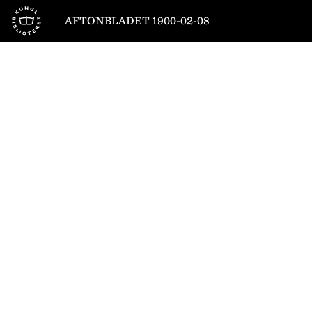
Till startsidan
AFTONBLADET 1900-02-08
1
/
4