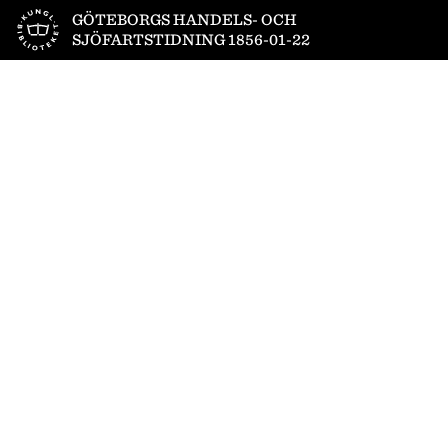
Till startsidan
GÖTEBORGS HANDELS- OCH
SJÖFARTSTIDNING 1856-01-22
1
/
4