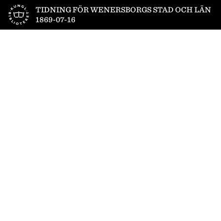
Till startsidan
TIDNING FÖR WENERSBORGS STAD OCH LÄN
1869-07-16
1
/
4