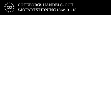
Till startsidan
GÖTEBORGS HANDELS- OCH
SJÖFARTSTIDNING 1862-01-18
1
/
4