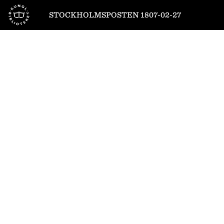
Till startsidan
STOCKHOLMSPOSTEN 1807-02-27
1
/
4