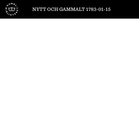
Till startsidan
NYTT OCH GAMMALT 1783-01-15
1
/
8