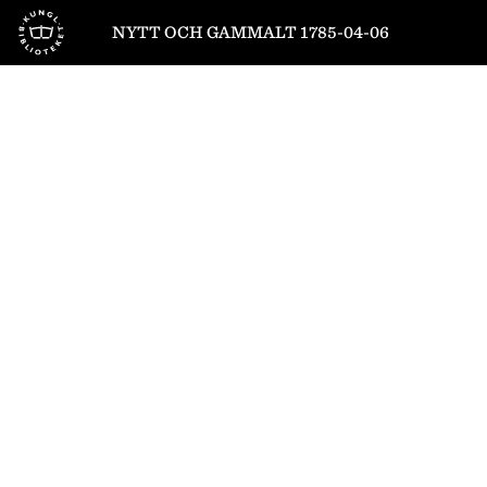
Till startsidan
NYTT OCH GAMMALT 1785-04-06
1
/
8