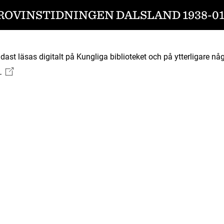
ROVINSTIDNINGEN DALSLAND 1938-01
ast läsas digitalt på Kungliga biblioteket och på ytterligare någ