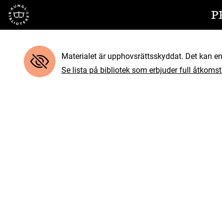
Till startsidan
P
Materialet är upphovsrättsskyddat. Det kan end
Se lista på bibliotek som erbjuder full åtkomst