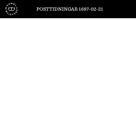
Till startsidan
POSTTIDNINGAR 1687-02-21
1
/
8