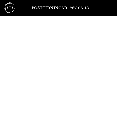
Till startsidan
POSTTIDNINGAR 1767-06-18
1
/
6