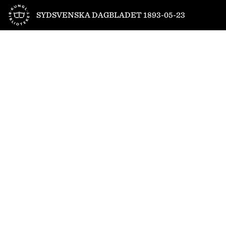
Till startsidan
SYDSVENSKA DAGBLADET 1893-05-23
1
/
4