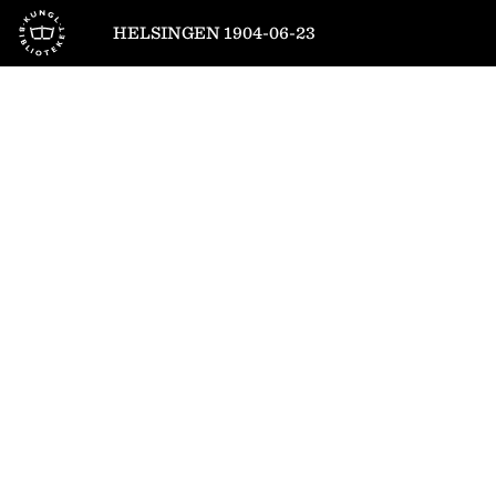
Till startsidan
HELSINGEN 1904-06-23
1
/
4