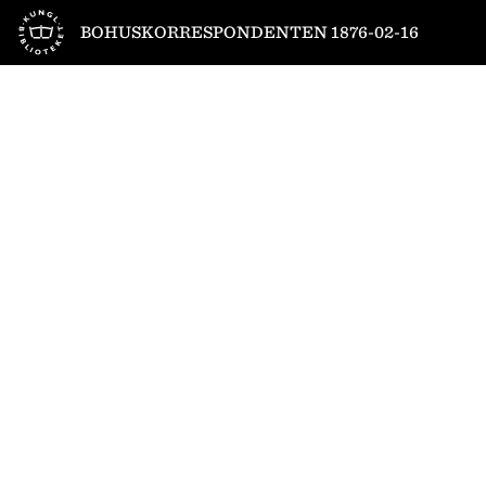
Till startsidan
BOHUSKORRESPONDENTEN 1876-02-16
1
/
2