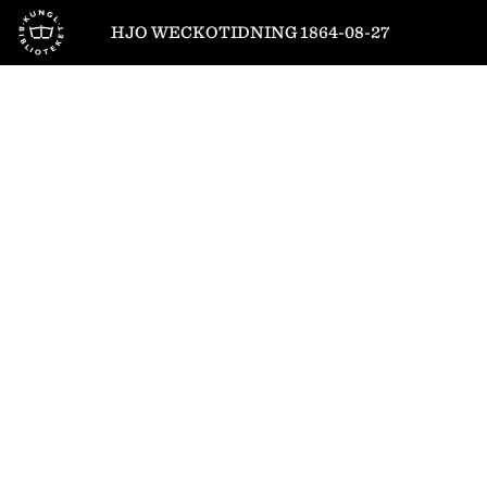
Till startsidan
HJO WECKOTIDNING 1864-08-27
1
/
4