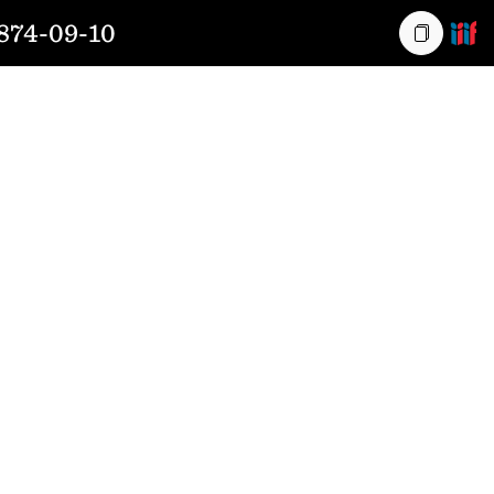
74-09-10
Kopiera l