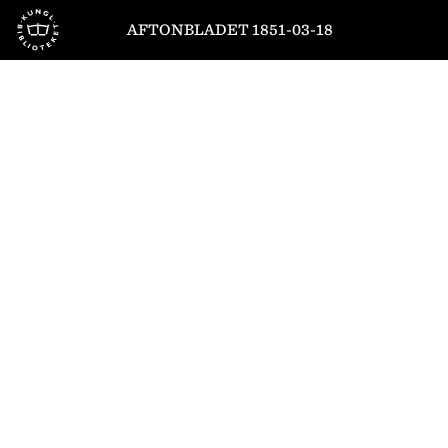
Till startsidan
AFTONBLADET 1851-03-18
1
/
4