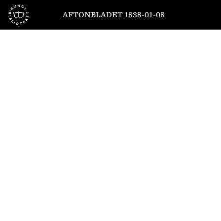
Till startsidan
AFTONBLADET 1838-01-08
1
/
4