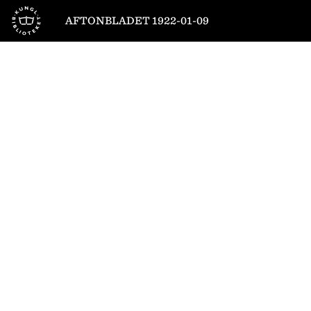
Till startsidan
AFTONBLADET 1922-01-09
1
/
12