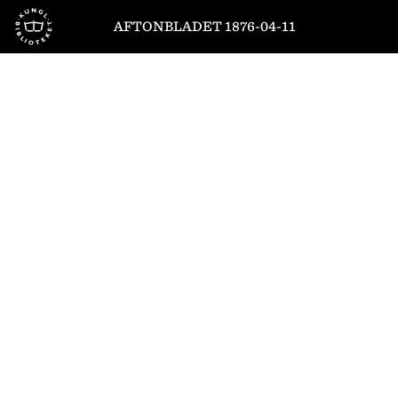
Till startsidan
AFTONBLADET 1876-04-11
1
/
4