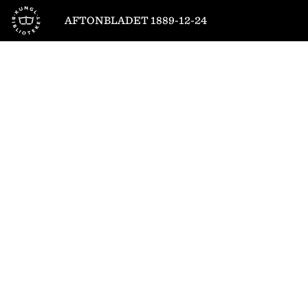
Till startsidan
AFTONBLADET 1889-12-24
1
/
4