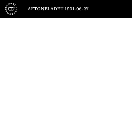
Till startsidan
AFTONBLADET 1901-06-27
1
/
4