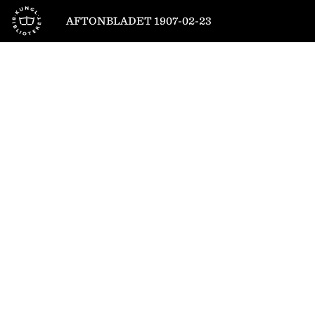
Till startsidan
AFTONBLADET 1907-02-23
1
/
8