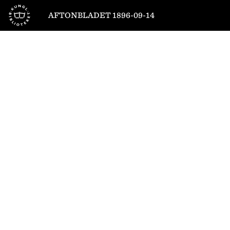
Till startsidan
AFTONBLADET 1896-09-14
1
/
4