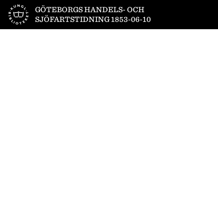
Till startsidan
GÖTEBORGS HANDELS- OCH
SJÖFARTSTIDNING 1853-06-10
1
/
4