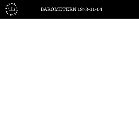
Till startsidan
BAROMETERN 1873-11-04
1
/
4