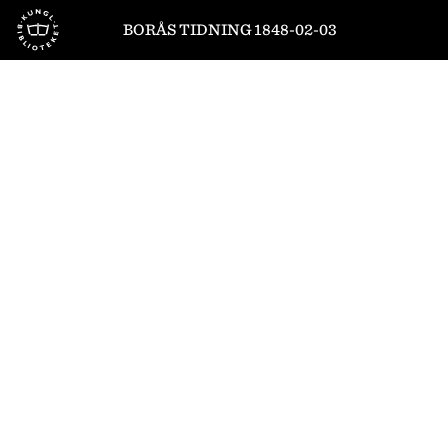
Till startsidan
BORÅS TIDNING 1848-02-03
1
/
4