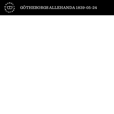
Till startsidan
GÖTHEBORGS ALLEHANDA 1839-05-24
1
/
4