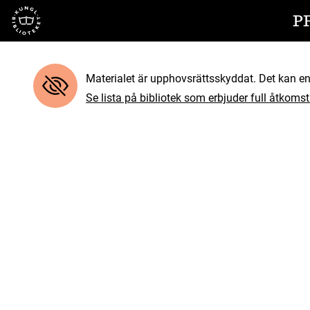
Till startsidan
P
Materialet är upphovsrättsskyddat. Det kan end
Se lista på bibliotek som erbjuder full åtkomst