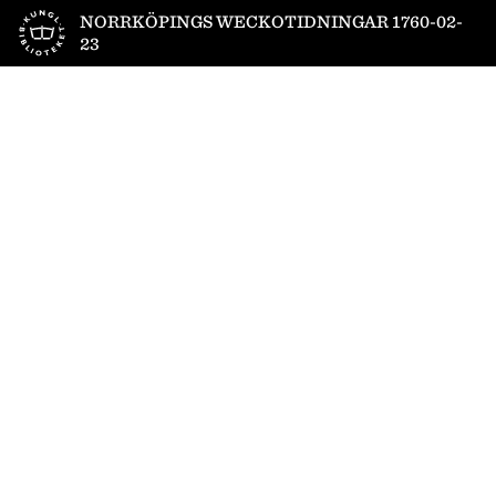
Till startsidan
NORRKÖPINGS WECKOTIDNINGAR 1760-02-
23
1
/
4