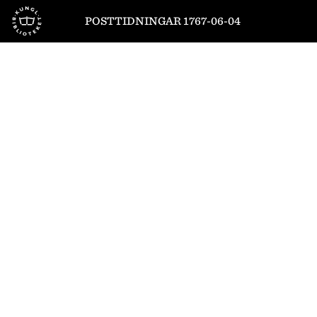
Till startsidan
POSTTIDNINGAR 1767-06-04
1
/
6