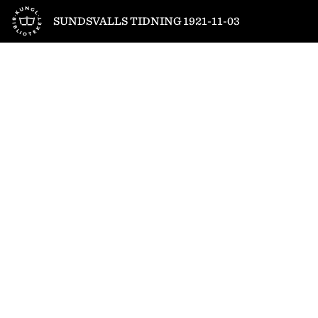
Till startsidan
SUNDSVALLS TIDNING 1921-11-03
1
/
6