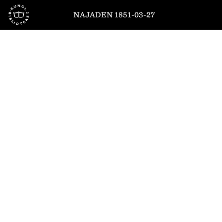
Till startsidan
NAJADEN 1851-03-27
1
/
8