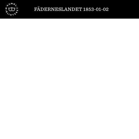
Till startsidan
FÄDERNESLANDET 1853-01-02
1
/
4